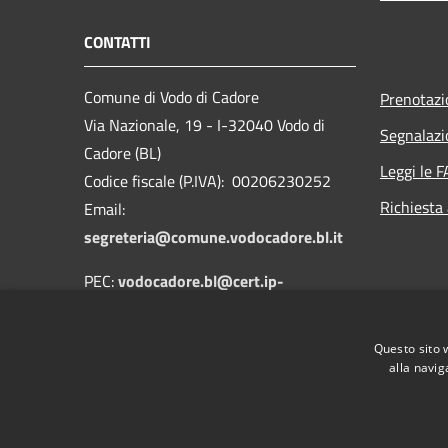
CONTATTI
Comune di Vodo di Cadore
Prenotaz
Via Nazionale, 19 - I-32040 Vodo di
Segnalazi
Cadore (BL)
Leggi le 
Codice fiscale (P.IVA): 00206230252
Richiesta
Email:
segreteria@comune.vodocadore.bl.it
PEC:
vodocadore.bl@cert.ip-
veneto.net
Centralino Unico: 0435 489019
Questo sito 
alla navig