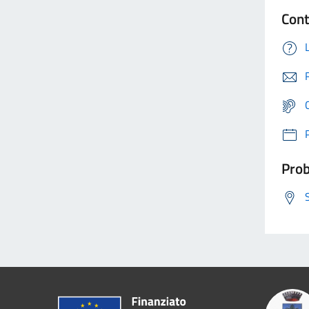
Cont
Prob