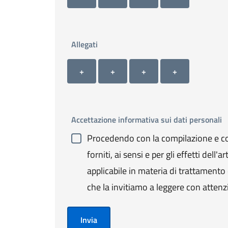
Allegati
Allegato 1
Allegato 2
Allegato 3
Allegato 4
+ Carica allegato 1
+ Carica allegato 2
+ Carica allegato 3
+ Carica allegato 4
+
+
+
+
Accettazione informativa sui dati personali
Procedendo con la compilazione e con
forniti, ai sensi e per gli effetti de
applicabile in materia di trattamento de
che la invitiamo a leggere con attenz
Invia