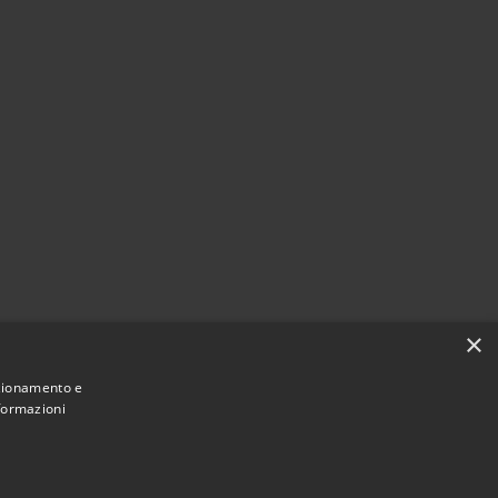
×
nzionamento e
nformazioni