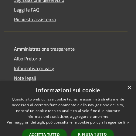
Leggi le FAQ
Richiesta assistenza
Amministrazione trasparente
Albo Pretorio
Informativa privacy
Note legali
×
Dichiarazione di accessibilità
Informazioni sui cookie
Questo sito web utilizza cookie tecnici e assimilati strettamente
necessari al corretto funzionamento e alla navigazione del sito,
nonché un cookie tecnico analitico al solo fine di elaborare
informazioni statistiche, aggregate e anonime.
RSS
Copyright © 2026 • Comune di
Per maggiori dettagli, può consultare la cookie policy al seguente
link
Accessibilità
Vodo di Cadore • Powered by
Privacy
Municipium
Accesso
•
RIFIUTA TUTTO
ACCETTA TUTTO