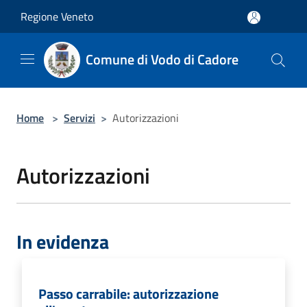
Salta al contenuto principale
Regione Veneto
Comune di Vodo di Cadore
Home
>
Servizi
>
Autorizzazioni
Autorizzazioni
In evidenza
Passo carrabile: autorizzazione