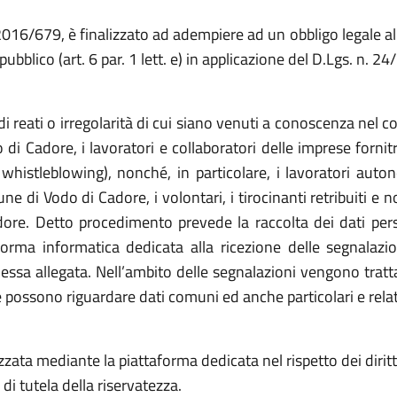
6/679, è finalizzato ad adempiere ad un obbligo legale al qua
ubblico (art. 6 par. 1 lett. e) in applicazione del D.Lgs. n. 2
i reati o irregolarità di cui siano venuti a conoscenza nel c
 Cadore, i lavoratori e collaboratori delle imprese fornitri
istleblowing), nonché, in particolare, i lavoratori autonom
e di Vodo di Cadore, i volontari, i tirocinanti retribuiti e 
ore. Detto procedimento prevede la raccolta dei dati pers
taforma informatica dedicata alla ricezione delle segnalazi
ssa allegata. Nell’ambito delle segnalazioni vengono trattat
e possono riguardare dati comuni ed anche particolari e relativ
zzata mediante la piattaforma dedicata nel rispetto dei dirit
e di tutela della riservatezza.