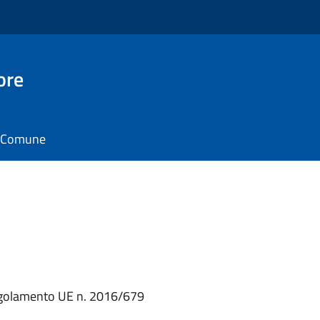
ore
il Comune
 Regolamento UE n. 2016/679