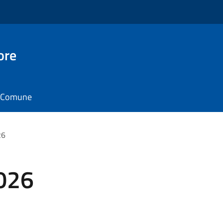
ore
il Comune
26
2026