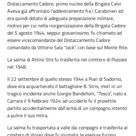
Distaccamento Cadore, primo nucleo della Brigata Calvi.
Aveva già affrontato l’addestramento fra i Carabinieri ed
era quindi dotato di adeguata preparazione militare,
motivo per cui nella riorganizzazione della Brigata Cadore
del 5 agosto 1944, seppur giovanissimo, fu chiamato ad
essere vicecomandante del Distaccamento Cadore
comandato da Vittorio Sala “Jack”, con base sul Monte Rite.
La salma di Attilio Stiz fu trasferita nel cimitero di Pozzale
nel 1948.
Il 22 settembre di quello stesso 1944 a Pian di Sadorno,
dove era acquartierato il battaglione B. Stris, morì in un
tragico incidente anche Giorgio Bandelloni, “Tosco”, nato a
Carrara il 9 febbraio 1924: ad ucciderlo fu il proiettile
partito accidentalmente dall’arma di un compagno intento
a pulire il suo mitra.
La salma fu trasportata a valle dai compagni e trasferita al
cimitero di Vinigo dove fu inumata: le esequie furono