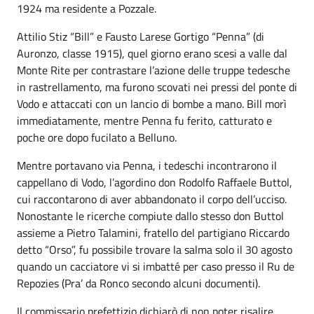
1924 ma residente a Pozzale.
Attilio Stiz “Bill” e Fausto Larese Gortigo “Penna” (di
Auronzo, classe 1915), quel giorno erano scesi a valle dal
Monte Rite per contrastare l’azione delle truppe tedesche
in rastrellamento, ma furono scovati nei pressi del ponte di
Vodo e attaccati con un lancio di bombe a mano. Bill morì
immediatamente, mentre Penna fu ferito, catturato e
poche ore dopo fucilato a Belluno.
Mentre portavano via Penna, i tedeschi incontrarono il
cappellano di Vodo, l’agordino don Rodolfo Raffaele Buttol,
cui raccontarono di aver abbandonato il corpo dell’ucciso.
Nonostante le ricerche compiute dallo stesso don Buttol
assieme a Pietro Talamini, fratello del partigiano Riccardo
detto “Orso”, fu possibile trovare la salma solo il 30 agosto
quando un cacciatore vi si imbatté per caso presso il Ru de
Repozies (Pra’ da Ronco secondo alcuni documenti).
Il commissario prefettizio dichiarò di non poter risalire