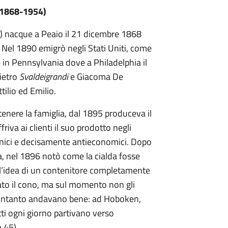
 (1868-1954)
) nacque a Peaio il 21 dicembre 1868
Nel 1890 emigrò negli Stati Uniti, come
e in Pennsylvania dove a Philadelphia il
ietro
Svaldeigrandi
e Giacoma De
ttilio ed Emilio.
nere la famiglia, dal 1895 produceva il
iva ai clienti il suo prodotto negli
ienici e decisamente antieconomici. Dopo
a, nel 1896 notò come la cialda fosse
 l’idea di un contenitore completamente
tato il cono, ma sul momento non gli
ri intanto andavano bene: ad Hoboken,
tti ogni giorno partivano verso
 45).