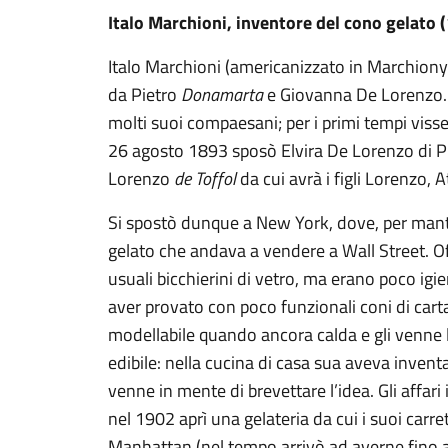
Italo Marchioni, inventore del cono gelato
Italo Marchioni (americanizzato in Marchiony
da Pietro
Donamarta
e Giovanna De Lorenzo. 
molti suoi compaesani; per i primi tempi viss
26 agosto 1893 sposò Elvira De Lorenzo di P
Lorenzo
de Toffol
da cui avrà i figli Lorenzo, A
Si spostò dunque a New York, dove, per mante
gelato che andava a vendere a Wall Street. Offr
usuali bicchierini di vetro, ma erano poco ig
aver provato con poco funzionali coni di cart
modellabile quando ancora calda e gli venne
edibile: nella cucina di casa sua aveva inven
venne in mente di brevettare l’idea. Gli affa
nel 1902 aprì una gelateria da cui i suoi carre
Manhattan (nel tempo arrivò ad averne fino a