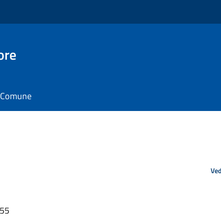
ore
il Comune
Ved
:55