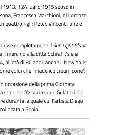
 1913, il 24 luglio 1915 sposò in
ana, Francesca Marchioni, di Lorenzo
tri quattro figli: Peter, Vincent, Jane e
strusse completamene il
Sun Light Plant
,
e il marchio alla ditta Schrafft’s e si
4, all’età di 86 anni, anche il New York
ò come colui che “made ice cream cone”.
in occasione della prima Giornata
pazione dell’Associazione Gelatieri del
e durante la quale cui l’artista Diego
 collocata a Peaio.
Italo Marchioni 1910