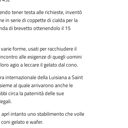
endo tener testa alle richieste, inventò
in serie di coppette di cialda per la
da di brevetto ottenendolo il 15
 varie forme, usati per racchiudere il
e incontro alle esigenze di quegli uomini
oro agio a leccare il gelato dal cono.
era internazionale della Luisiana a Saint
sieme al quale arrivarono anche le
bi circa la paternità delle sue
egali.
 aprì intanto uno stabilimento che volle
i coni gelato e wafer.