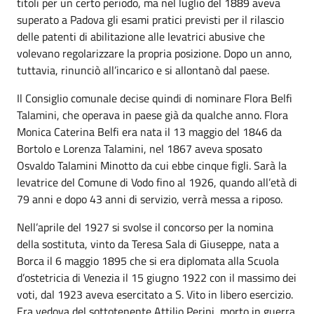
titoli per un certo periodo, ma nel luglio del 1889 aveva
superato a Padova gli esami pratici previsti per il rilascio
delle patenti di abilitazione alle levatrici abusive che
volevano regolarizzare la propria posizione. Dopo un anno,
tuttavia, rinunciò all’incarico e si allontanò dal paese.
Il Consiglio comunale decise quindi di nominare Flora Belfi
Talamini, che operava in paese già da qualche anno. Flora
Monica Caterina Belfi era nata il 13 maggio del 1846 da
Bortolo e Lorenza Talamini, nel 1867 aveva sposato
Osvaldo Talamini Minotto da cui ebbe cinque figli. Sarà la
levatrice del Comune di Vodo fino al 1926, quando all’età di
79 anni e dopo 43 anni di servizio, verrà messa a riposo.
Nell’aprile del 1927 si svolse il concorso per la nomina
della sostituta, vinto da Teresa Sala di Giuseppe, nata a
Borca il 6 maggio 1895 che si era diplomata alla Scuola
d’ostetricia di Venezia il 15 giugno 1922 con il massimo dei
voti, dal 1923 aveva esercitato a S. Vito in libero esercizio.
Era vedova del sottotenente Attilio Perini, morto in guerra.