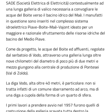
SADE (Società Elettrica di Elettricità) contestualmente ad
una lunga galleria di valico necessaria a convogliare le
acque del Boite verso il bacino idrico del Maè. I manufatti
in questione sono inseriti nel complesso sistema
idroelettrico Piave-Boite-Maè-Vajont ideato per un
maggiore e razionale sfruttamento delle risorse idriche del
bacino del Medio Piave.
Come da progetto, le acque del Boite ed affluenti, regolate
dal serbatoio di Vodo, attraverso una galleria lunga oltre
nove chilometri del diametro di poco più di due metri e
mezzo giungono alla centrale di produzione di Pontesei
(Val di Zoldo).
La diga Vodo, alta oltre 40 metri, è particolare: non si
tratta infatti di un comune sbarramento ad arco, ma di
una diga a cupola della forma di un quarto di sfera.
I primi lavori a prendere avvio nel 1957 furono quelli di
costruzione della galleria scavata tutta dentro la