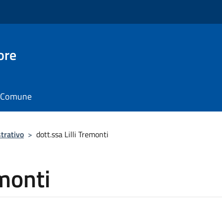
ore
il Comune
trativo
>
dott.ssa Lilli Tremonti
emonti