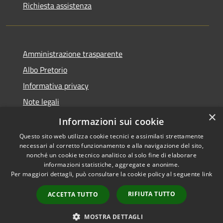
Richiesta assistenza
Amministrazione trasparente
Albo Pretorio
Informativa privacy
Note legali
×
Dichiarazione di accessibilità
Informazioni sui cookie
Questo sito web utilizza cookie tecnici e assimilati strettamente
necessari al corretto funzionamento e alla navigazione del sito,
nonché un cookie tecnico analitico al solo fine di elaborare
informazioni statistiche, aggregate e anonime.
RSS
Copyright © 2026 • Comune di
Per maggiori dettagli, può consultare la cookie policy al seguente
link
Accessibilità
Vodo di Cadore • Powered by
Privacy
Municipium
Accesso
•
RIFIUTA TUTTO
ACCETTA TUTTO
Cookie
redazione
Mappa del sito
MOSTRA DETTAGLI