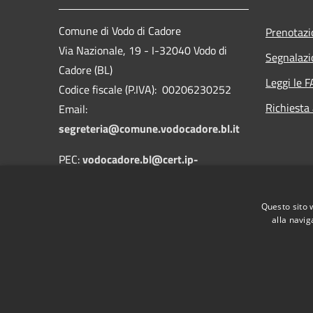
Comune di Vodo di Cadore
Prenotaz
Via Nazionale, 19 - I-32040 Vodo di
Segnalazi
Cadore (BL)
Leggi le 
Codice fiscale (P.IVA): 00206230252
Richiesta
Email:
segreteria@comune.vodocadore.bl.it
PEC:
vodocadore.bl@cert.ip-
veneto.net
Centralino Unico: 0435 489019
Questo sito 
alla navig
RSS
Accessibilità
Privacy
Cookie
Mappa de