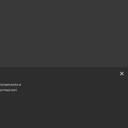
×
nzionamento e
nformazioni
Municipium
Accesso
ne di Vodo di Cadore • Powered by
•
redazione