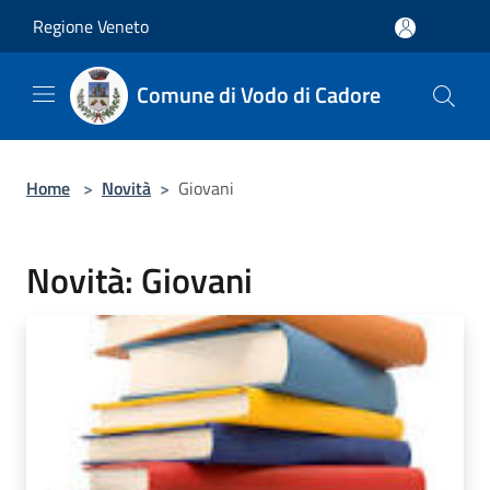
Salta al contenuto principale
Regione Veneto
Comune di Vodo di Cadore
Home
>
Novità
>
Giovani
Novità: Giovani