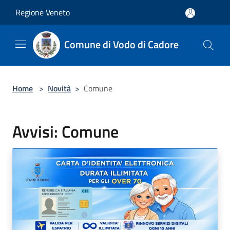
Salta al contenuto principale
Regione Veneto
Comune di Vodo di Cadore
Home
>
Novità
>
Comune
Avvisi: Comune